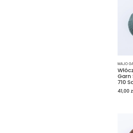
MAJO G
Włóc
Garn 
710 S
Cena
41,00 z