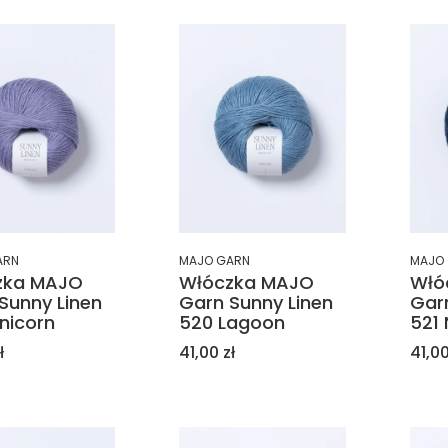
ARN
MAJO GARN
MAJO
zka MAJO
Włóczka MAJO
Włó
Sunny Linen
Garn Sunny Linen
Gar
nicorn
520 Lagoon
521
Cena
Cen
ł
41,00 zł
41,00