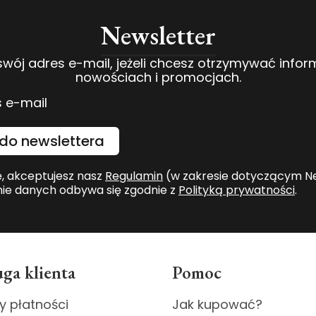
Newsletter
swój adres e-mail, jeżeli chcesz otrzymywać infor
nowościach i promocjach.
 e-mail
do newslettera
ę, akceptujesz nasz
Regulamin
(w zakresie dotyczącym Ne
ie danych odbywa się zgodnie z
Polityką prywatności
.
ga klienta
Pomoc
y płatności
Jak kupować?