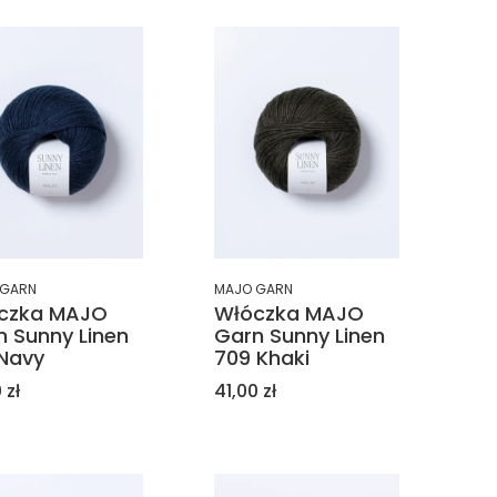
 GARN
MAJO GARN
czka MAJO
Włóczka MAJO
n Sunny Linen
Garn Sunny Linen
 Navy
709 Khaki
a
Cena
 zł
41,00 zł