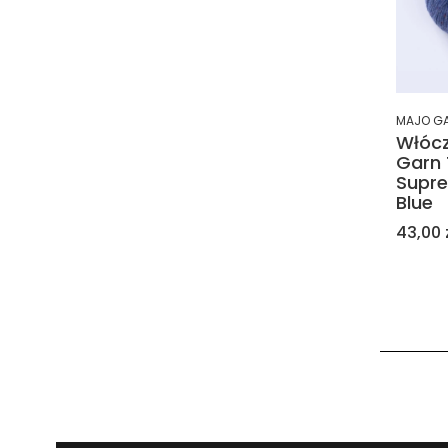
MAJO G
Włóc
Garn
Supre
Blue
Cena
43,00 