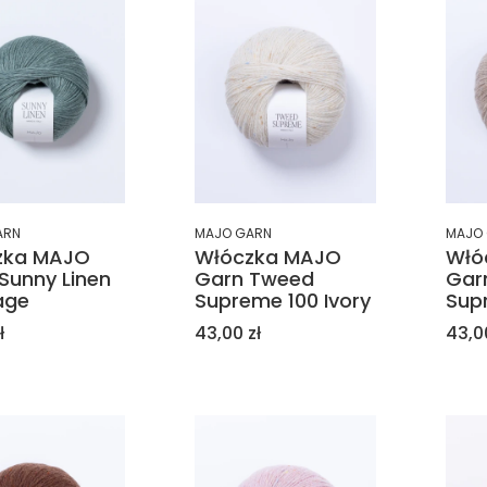
ARN
MAJO GARN
MAJO
zka MAJO
Włóczka MAJO
Włó
Sunny Linen
Garn Tweed
Gar
age
Supreme 100 Ivory
Sup
Cena
Cen
ł
43,00 zł
43,0