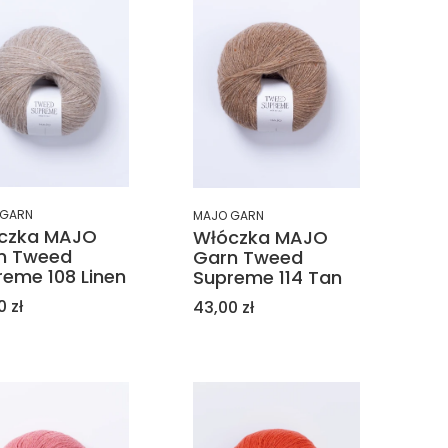
 GARN
MAJO GARN
czka MAJO
Włóczka MAJO
n Tweed
Garn Tweed
reme 108 Linen
Supreme 114 Tan
a
Cena
0 zł
43,00 zł