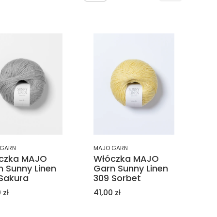
 GARN
MAJO GARN
czka MAJO
Włóczka MAJO
n Sunny Linen
Garn Sunny Linen
 Sakura
309 Sorbet
a
Cena
 zł
41,00 zł