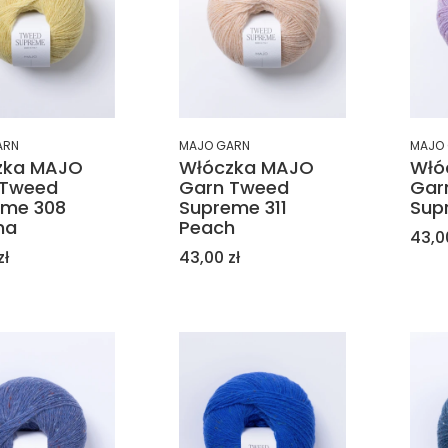
ARN
MAJO GARN
MAJO
zka MAJO
Włóczka MAJO
Włó
 Tweed
Garn Tweed
Gar
eme 308
Supreme 311
Supr
na
Peach
Cen
43,0
Cena
zł
43,00 zł