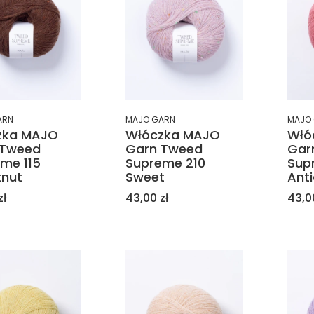
ARN
MAJO GARN
MAJO
zka MAJO
Włóczka MAJO
Włó
 Tweed
Garn Tweed
Gar
me 115
Supreme 210
Sup
tnut
Sweet
Ant
Cena
Cen
zł
43,00 zł
43,0