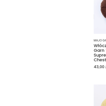
MAJO G
Włóc
Garn
Supre
Ches
Cena
43,00 