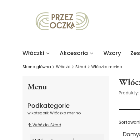
Włóczki
Akcesoria
Wzory
Ze
Strona główna
Włóczki
Skład
Włóczka merino
Włóc
Menu
Produkty:
Podkategorie
w kategorii: Włóczka merino
List
Sortowani
Wróć do: Skład
Domyś