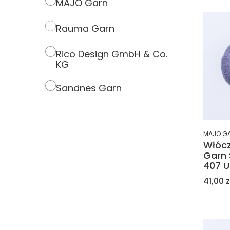
MAJO Garn
Rauma Garn
Rico Design GmbH & Co.
KG
Sandnes Garn
MAJO G
Włóc
Garn 
407 U
Cena
41,00 z