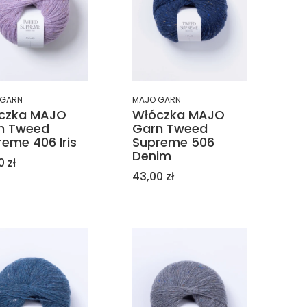
 GARN
MAJO GARN
czka MAJO
Włóczka MAJO
n Tweed
Garn Tweed
eme 406 Iris
Supreme 506
Denim
a
0 zł
Cena
43,00 zł