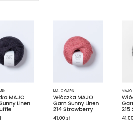
ARN
MAJO GARN
MAJO
zka MAJO
Włóczka MAJO
Włó
Sunny Linen
Garn Sunny Linen
Gar
uffle
214 Strawberry
215
Cena
Cen
ł
41,00 zł
41,00