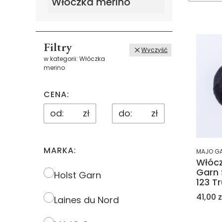
Włóczka merino
Filtry
Wyczyść
w kategorii: Włóczka
merino
CENA:
zł
zł
MARKA:
MAJO G
Włóc
Garn 
Marka
Holst Garn
123 Tr
Cena
41,00 z
Laines du Nord