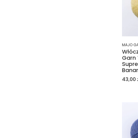
MAJO G
Włóc
Garn
Supr
Bana
Cena
43,00 