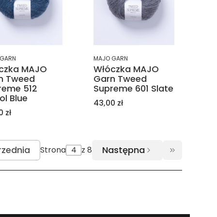
 GARN
MAJO GARN
czka MAJO
Włóczka MAJO
n Tweed
Garn Tweed
reme 512
Supreme 601 Slate
ol Blue
Cena
43,00 zł
a
0 zł
rzednia
Następna
Strona
z 8
erwszej strony z produktami
Przejdź do