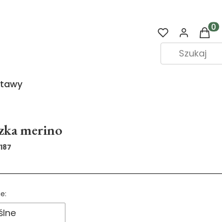
Prod
stawy
zka merino
187
a produktów
e:
lne