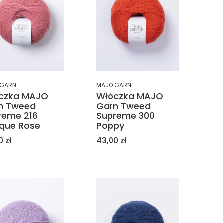
 GARN
MAJO GARN
czka MAJO
Włóczka MAJO
n Tweed
Garn Tweed
reme 216
Supreme 300
ique Rose
Poppy
a
Cena
0 zł
43,00 zł