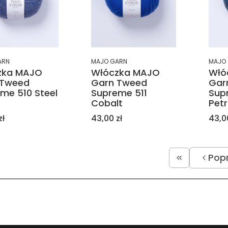
ARN
MAJO GARN
MAJO
zka MAJO
Włóczka MAJO
Włó
 Tweed
Garn Tweed
Gar
me 510 Steel
Supreme 511
Sup
Cobalt
Petr
Cena
Cen
zł
43,00 zł
43,0
Pop
Wróć do pi