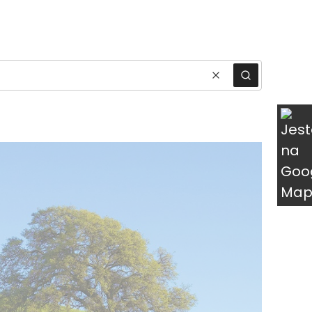
ukty w koszyku: 0. Zobacz szczegóły
Wyczyść
Szukaj