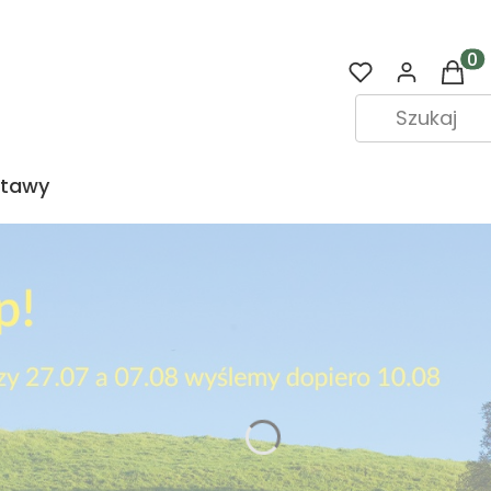
Prod
stawy