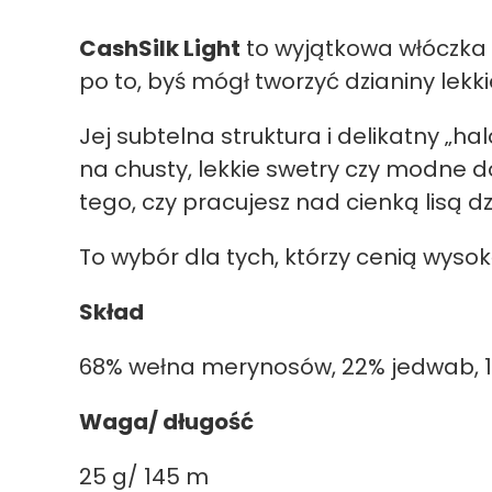
CashSilk Light
to wyjątkowa włóczka 
po to, byś mógł tworzyć dzianiny lekk
Jej subtelna struktura i delikatny „
na chusty, lekkie swetry czy modne d
tego, czy pracujesz nad cienką lisą dz
To wybór dla tych, którzy cenią wyso
Skład
68% wełna merynosów, 22% jedwab, 
Waga/ długość
25 g/ 145 m