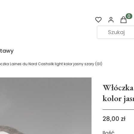
Prod
stawy
czka Laines du Nord Cashsilk light kolor jasny szary (G1)
Włóczka 
kolor jas
Cena
28,00 zł
Ilość