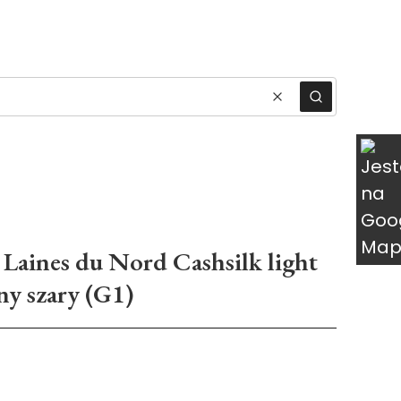
ukty w koszyku: 0. Zobacz szczegóły
Wyczyść
Szukaj
Laines du Nord Cashsilk light
ny szary (G1)