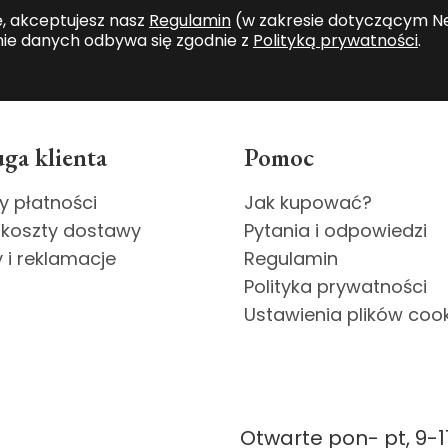
ę, akceptujesz nasz
Regulamin
(w zakresie dotyczącym Ne
ie danych odbywa się zgodnie z
Polityką prywatności
.
ga klienta
Pomoc
y płatności
Jak kupować?
 koszty dostawy
Pytania i odpowiedzi
 i reklamacje
Regulamin
Polityka prywatności
Ustawienia plików coo
Otwarte pon- pt, 9-1