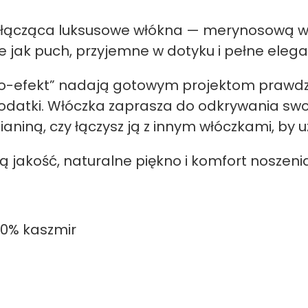
łącząca luksusowe włókna — merynosową weł
ie jak puch, przyjemne w dotyku i pełne elegan
halo-efekt” nadają gotowym projektom prawdz
odatki. Włóczka zaprasza do odkrywania swoj
ianiną, czy łączysz ją z innym włóczkami, by u
ką jakość, naturalne piękno i komfort noszen
10% kaszmir