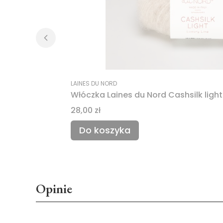
LAINES DU NORD
Włóczka Laines du Nord Cashsilk light
Cena
28,00 zł
Do koszyka
Opinie