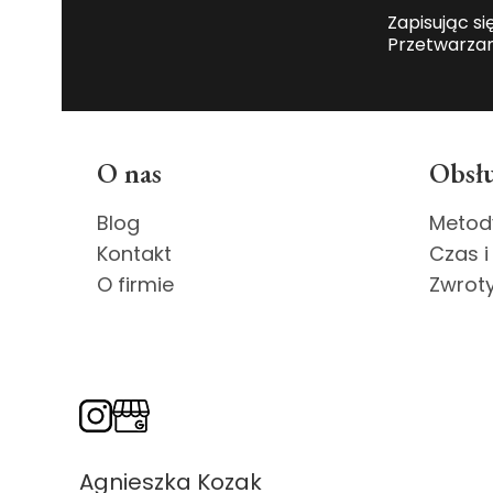
Zapisując si
Przetwarzan
Linki w stopce
O nas
Obsłu
Blog
Metod
Kontakt
Czas i
O firmie
Zwroty
Agnieszka Kozak