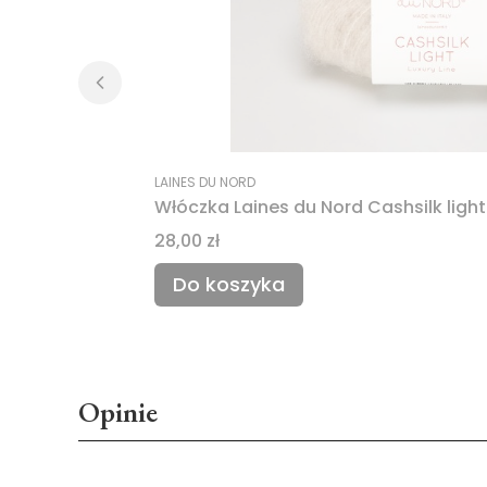
LAINES DU NORD
Włóczka Laines du Nord Cashsilk light
Cena
28,00 zł
Do koszyka
Opinie