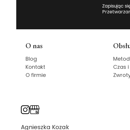
Zapisując si
Przetwarzan
Linki w stopce
O nas
Obsłu
Blog
Metod
Kontakt
Czas i
O firmie
Zwroty
Agnieszka Kozak