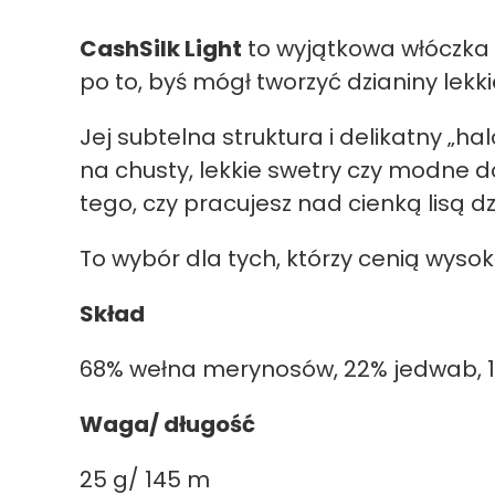
CashSilk Light
to wyjątkowa włóczka 
po to, byś mógł tworzyć dzianiny lekk
Jej subtelna struktura i delikatny „
na chusty, lekkie swetry czy modne d
tego, czy pracujesz nad cienką lisą dz
To wybór dla tych, którzy cenią wyso
Skład
68% wełna merynosów, 22% jedwab, 
Waga/ długość
25 g/ 145 m