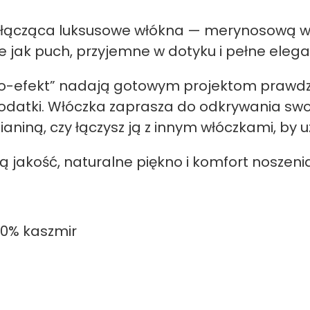
łącząca luksusowe włókna — merynosową weł
ie jak puch, przyjemne w dotyku i pełne elegan
halo-efekt” nadają gotowym projektom prawdz
odatki. Włóczka zaprasza do odkrywania swoj
ianiną, czy łączysz ją z innym włóczkami, by u
ką jakość, naturalne piękno i komfort noszen
10% kaszmir