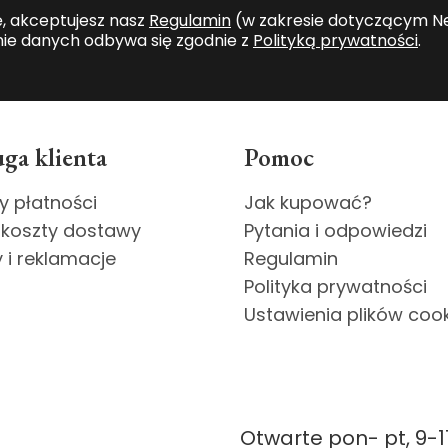
ę, akceptujesz nasz
Regulamin
(w zakresie dotyczącym Ne
ie danych odbywa się zgodnie z
Polityką prywatności
.
ga klienta
Pomoc
y płatności
Jak kupować?
 koszty dostawy
Pytania i odpowiedzi
 i reklamacje
Regulamin
Polityka prywatności
Ustawienia plików coo
Otwarte pon- pt, 9-1