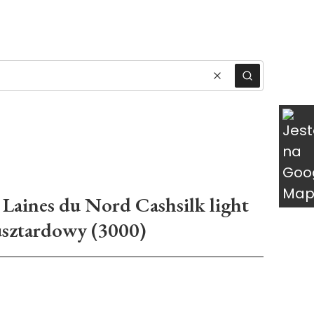
ukty w koszyku: 0. Zobacz szczegóły
Wyczyść
Szukaj
Laines du Nord Cashsilk light
sztardowy (3000)