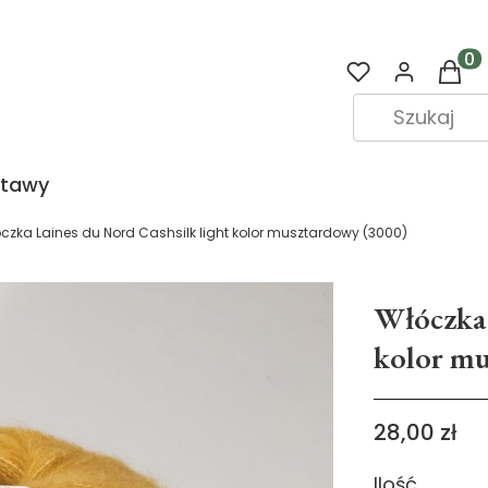
Prod
stawy
czka Laines du Nord Cashsilk light kolor musztardowy (3000)
Włóczka 
kolor mu
Cena
28,00 zł
Ilość