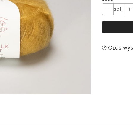
szt.
Czas wysy