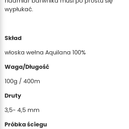
nadmiar barwnika musi po prostu się
wypłukać.
Skład
włoska wełna Aquilana 100%
Waga/Długość
100g / 400m
Druty
3,5- 4,5 mm
Próbka ściegu