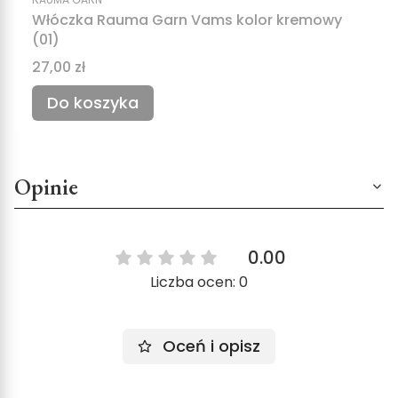
Włóczka Rauma Garn Vams kolor kremowy
(01)
Cena
27,00 zł
Do koszyka
Opinie
0.00
Liczba ocen: 0
Oceń i opisz