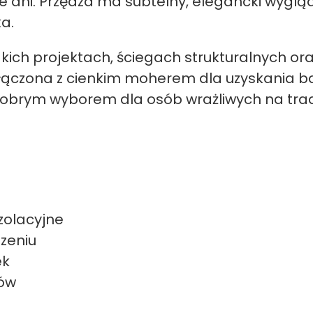
 dni. Przędza ma subtelny, elegancki wygląd
a.
kich projektach, ściegach strukturalnych or
ączona z cienkim moherem dla uzyskania bar
 dobrym wyborem dla osób wrażliwych na tra
zolacyjne
zeniu
ek
ków