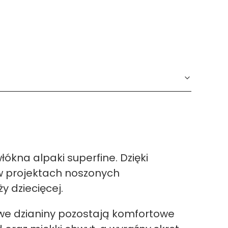
ókna alpaki superfine. Dzięki
 w projektach noszonych
y dziecięcej.
towe dzianiny pozostają komfortowe