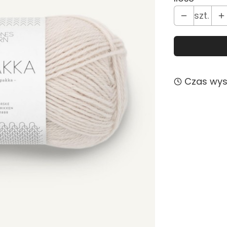
szt.
Czas wysy