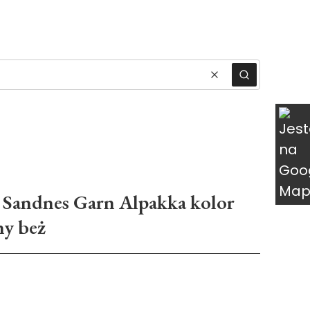
ukty w koszyku: 0. Zobacz szczegóły
Wyczyść
Szukaj
Sandnes Garn Alpakka kolor
ny beż