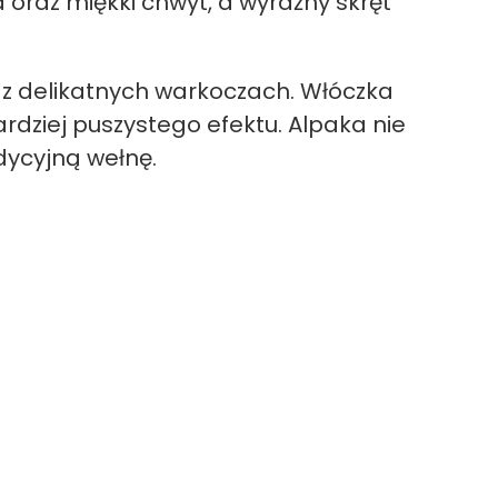
 oraz miękki chwyt, a wyraźny skręt
az delikatnych warkoczach. Włóczka
dziej puszystego efektu. Alpaka nie
dycyjną wełnę.