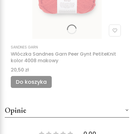
SANDNES GARN
Włóczka Sandnes Garn Peer Gynt PetiteKnit
kolor 4008 makowy
Cena
20,50 zł
Do koszyka
Opinie
0.00