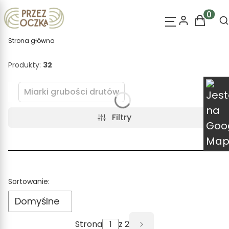
O
Produk
Strona główna
Produkty:
32
Miarki grubości drutów
Filtry
Lista produktów
Sortowanie:
Domyślne
Strona
z 2
Następne produkt