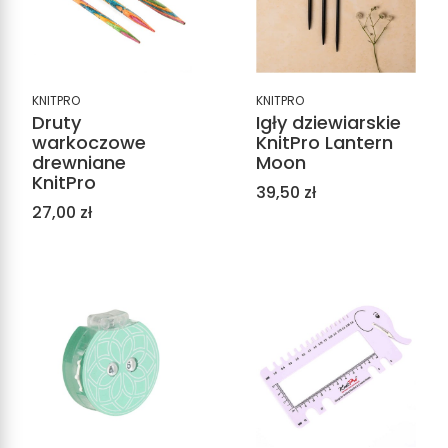
KNITPRO
KNITPRO
Druty
Igły dziewiarskie
warkoczowe
KnitPro Lantern
drewniane
Moon
KnitPro
Cena
39,50 zł
Cena
27,00 zł