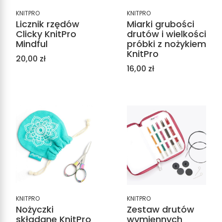
KNITPRO
KNITPRO
Licznik rzędów
Miarki grubości
Clicky KnitPro
drutów i wielkości
Mindful
próbki z nożykiem
KnitPro
Cena
20,00 zł
Cena
16,00 zł
KNITPRO
KNITPRO
Nożyczki
Zestaw drutów
składane KnitPro
wymiennych