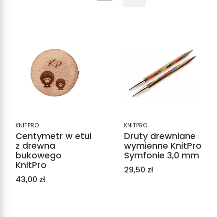
KNITPRO
KNITPRO
Centymetr w etui
Druty drewniane
z drewna
wymienne KnitPro
bukowego
Symfonie 3,0 mm
KnitPro
Cena
29,50 zł
Cena
43,00 zł