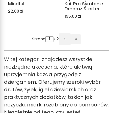
Mindful
KnitPro Symfonie
Dreamz Starter
Cena
22,00 zł
Cena
195,00 zł
Strona
z 2
Przejdź do ostat
W tej kategorii znajdziesz wszystkie
niezbędne akcesoria, które ułatwią i
uprzyjemnią każdą przygodę z
dzierganiem. Oferujemy szeroki wybór
drutów, żyłek, igieł dziewiarskich oraz
praktycznych dodatków, takich jak
nożyczki, miarki i szablony do pomponów.
Niezależnie od tego, czy jesteś