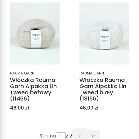
RAUMA GARN
RAUMA GARN
Włóczka Rauma
Włóczka Rauma
Garn Alpakka Lin
Garn Alpakka Lin
Tweed beżowy
Tweed biały
(11466)
(18166)
Cena
Cena
46,00 zł
46,00 zł
Strona
z 2
Przejdź do ostat