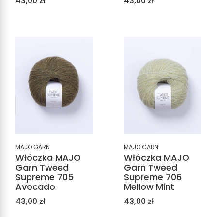
Cena
Cena
43,00 zł
43,00 zł
MAJO GARN
MAJO GARN
Włóczka MAJO
Włóczka MAJO
Garn Tweed
Garn Tweed
Supreme 705
Supreme 706
Avocado
Mellow Mint
Cena
Cena
43,00 zł
43,00 zł