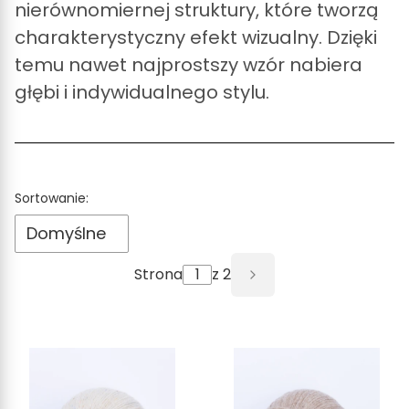
nierównomiernej struktury, które tworzą
charakterystyczny efekt wizualny. Dzięki
temu nawet najprostszy wzór nabiera
głębi i indywidualnego stylu.
Lista produktów
Sortowanie:
Domyślne
Strona
z 2
Następne produkt