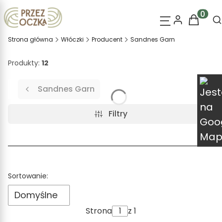
O
Produk
Strona główna
Włóczki
Producent
Sandnes Garn
Produkty:
12
Sandnes Garn
Filtry
Lista produktów
Sortowanie:
Domyślne
Strona
z 1