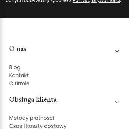
danych odbywa się zgodnie z
Polityką prywatności
.
Linki w stopce
O nas
Blog
Kontakt
O firmie
Obsługa klienta
Metody płatności
Czas i koszty dostawy