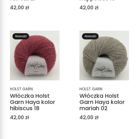
Cena
Cena
42,00 zł
42,00 zł
Nowość
Nowość
HOLST GARN
HOLST GARN
Włóczka Holst
Włóczka Holst
Garn Haya kolor
Garn Haya kolor
hibiscus 18
mariah 02
Cena
Cena
42,00 zł
42,00 zł