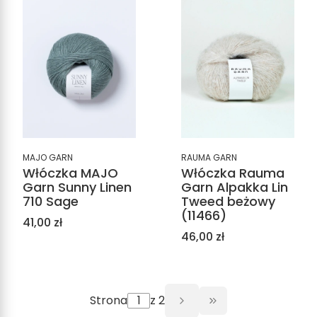
MAJO GARN
RAUMA GARN
Włóczka MAJO
Włóczka Rauma
Garn Sunny Linen
Garn Alpakka Lin
710 Sage
Tweed beżowy
(11466)
Cena
41,00 zł
Cena
46,00 zł
Strona
z 2
Przejdź do ostat