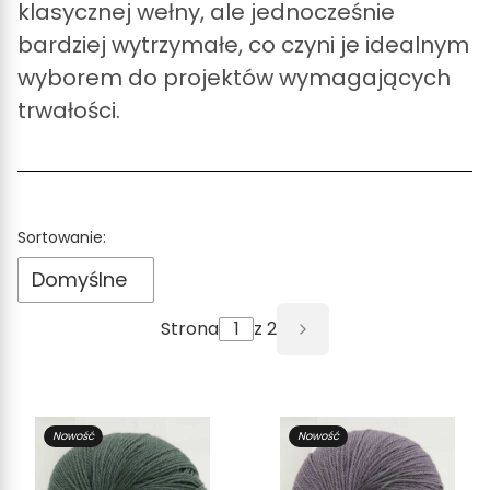
klasycznej wełny, ale jednocześnie
bardziej wytrzymałe, co czyni je idealnym
wyborem do projektów wymagających
trwałości.
Lista produktów
Sortowanie:
Domyślne
Strona
z 2
Następne produkt
Nowość
Nowość