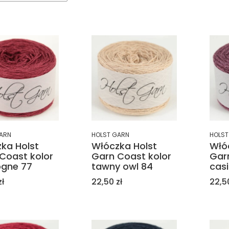
ARN
HOLST GARN
HOLST
ka Holst
Włóczka Holst
Włó
Coast kolor
Garn Coast kolor
Gar
ogne 77
tawny owl 84
casi
Cena
Cen
zł
22,50 zł
22,50