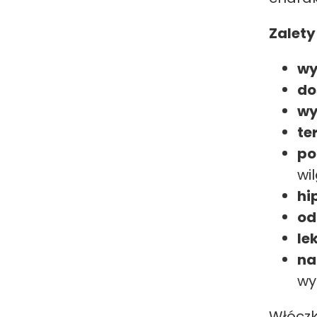
Zalety
wy
do
wy
te
po
wi
hi
od
le
na
wy
Włóczk