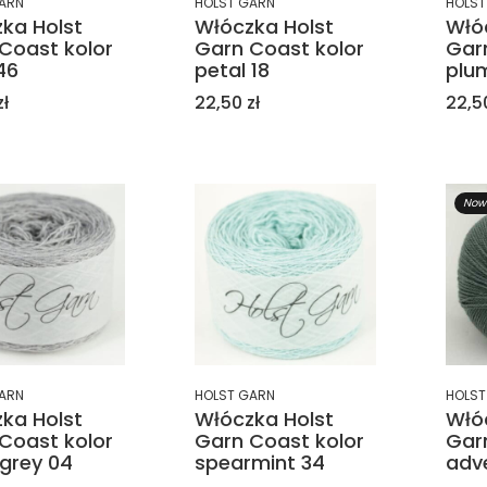
ARN
HOLST GARN
HOLST
ka Holst
Włóczka Holst
Włó
Coast kolor
Garn Coast kolor
Gar
46
petal 18
plu
Cena
Cen
zł
22,50 zł
22,50
Now
ARN
HOLST GARN
HOLST
ka Holst
Włóczka Holst
Włó
Coast kolor
Garn Coast kolor
Gar
 grey 04
spearmint 34
adv