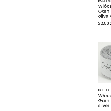
HOLST G
Włócz
Garn 
olive 
Cena
22,50 
HOLST G
Włócz
Garn 
silver