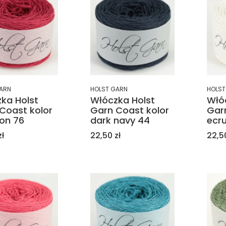
ARN
HOLST GARN
HOLST
ka Holst
Włóczka Holst
Włó
Coast kolor
Garn Coast kolor
Gar
on 76
dark navy 44
ecru
Cena
Cen
zł
22,50 zł
22,50