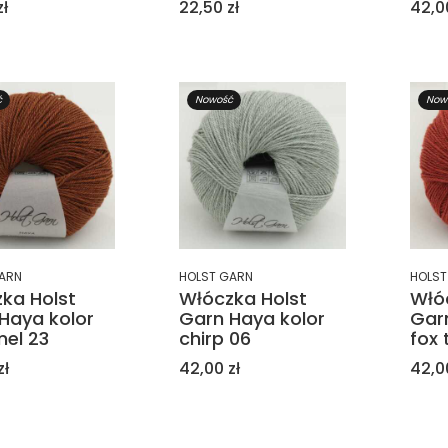
Cena
Cen
zł
22,50 zł
42,0
ć
Nowość
Now
ARN
HOLST GARN
HOLST
ka Holst
Włóczka Holst
Włó
Haya kolor
Garn Haya kolor
Gar
el 23
chirp 06
fox t
Cena
Cen
zł
42,00 zł
42,0