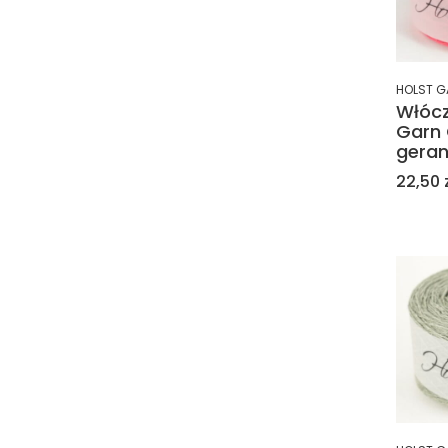
HOLST G
Włócz
Garn 
geran
Cena
22,50 