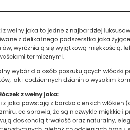
i z wełny jaka to jedne z najbardziej luksuso
iwane z delikatnego podszerstka jaka żyją
jów, wyróżniają się wyjątkową miękkością, l
wościami termicznymi.
alny wybór dla osób poszukujących włóczki
tów, jak i codziennych dzianin o wysokim kom
łóczek z wełny jaka:
i z jaka powstają z bardzo cienkich włókien
zmiru, co sprawia, że są niezwykle miękkie i
ują doskonałą trwałość oraz naturalny, ele
terystycznych, głębokich odcieniach brązu, sza