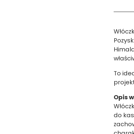
Włóczk
Pozysk
Himala
właści
To ide
projek
Opis w
Włóczk
do kas
zachow
charak