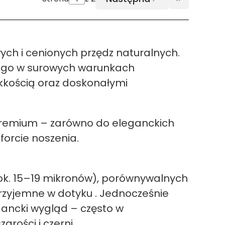
Przejdź do
wych i cenionych przędz naturalnych.
cego w surowych warunkach
ekkością oraz doskonałymi
 premium – zarówno do eleganckich
forcie noszenia.
 (ok. 15–19 mikronów), porównywalnych
 przyjemne w dotyku . Jednocześnie
gancki wygląd – często w
rości i czerni .