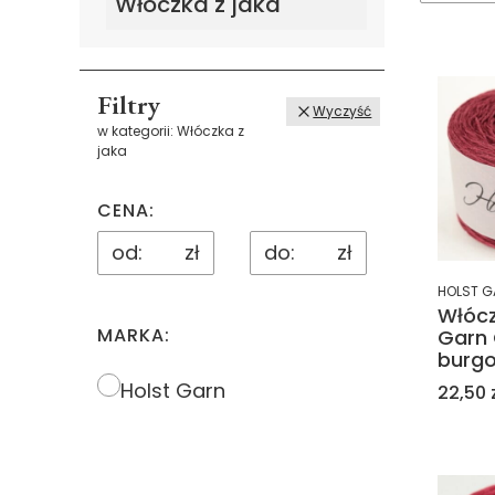
Włóczka z jaka
Filtry
Wyczyść
w kategorii: Włóczka z
jaka
CENA:
zł
zł
HOLST G
Włócz
MARKA:
Garn 
burg
Marka
Holst Garn
Cena
22,50 