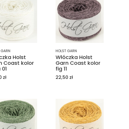
 GARN
HOLST GARN
czka Holst
Włóczka Holst
n Coast kolor
Garn Coast kolor
 01
fig 11
a
Cena
 zł
22,50 zł