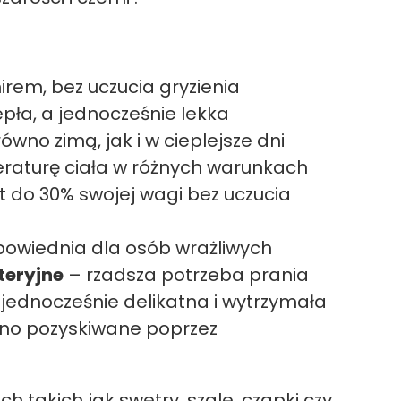
em, bez uczucia gryzienia
pła, a jednocześnie lekka
wno zimą, jak i w cieplejsze dni
aturę ciała w różnych warunkach
 do 30% swojej wagi bez uczucia
owiednia dla osób wrażliwych
teryjne
– rzadsza potrzeba prania
 jednocześnie delikatna i wytrzymała
no pozyskiwane poprzez
h takich jak swetry, szale, czapki czy