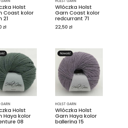
 GARN
HOLST GARN
czka Holst
Włóczka Holst
n Coast kolor
Garn Coast kolor
m 21
redcurrant 71
a
Cena
 zł
22,50 zł
ość
Nowość
 GARN
HOLST GARN
czka Holst
Włóczka Holst
n Haya kolor
Garn Haya kolor
enture 08
ballerina 15