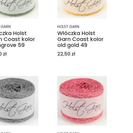
 GARN
HOLST GARN
czka Holst
Włóczka Holst
n Coast kolor
Garn Coast kolor
grove 59
old gold 49
a
Cena
 zł
22,50 zł