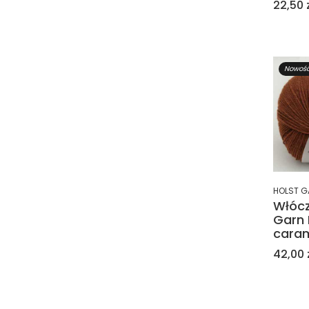
Cena
22,50 
Nowoś
HOLST G
Włócz
Garn 
caram
Cena
42,00 