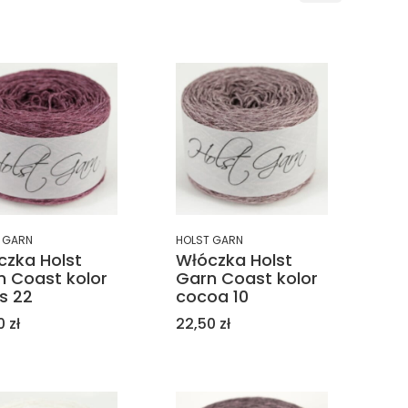
 GARN
HOLST GARN
czka Holst
Włóczka Holst
n Coast kolor
Garn Coast kolor
s 22
cocoa 10
a
Cena
 zł
22,50 zł