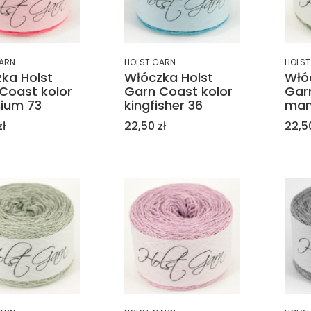
ARN
HOLST GARN
HOLST
ka Holst
Włóczka Holst
Włó
Coast kolor
Garn Coast kolor
Gar
ium 73
kingfisher 36
man
Cena
Cen
zł
22,50 zł
22,50