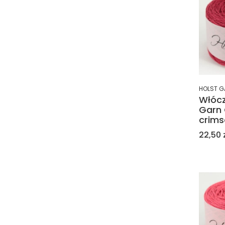
HOLST G
Włócz
Garn 
crims
Cena
22,50 