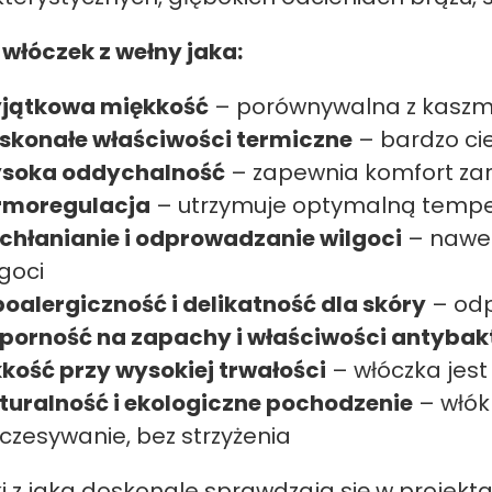
 włóczek z wełny jaka:
jątkowa miękkość
– porównywalna z kaszmir
skonałe właściwości termiczne
– bardzo cie
soka oddychalność
– zapewnia komfort zaró
rmoregulacja
– utrzymuje optymalną temper
chłanianie i odprowadzanie wilgoci
– nawet
lgoci
poalergiczność i delikatność dla skóry
– odp
porność na zapachy i właściwości antybak
kkość przy wysokiej trwałości
– włóczka jest
turalność i ekologiczne pochodzenie
– włók
czesywanie, bez strzyżenia
i z jaka doskonale sprawdzają się w projektac