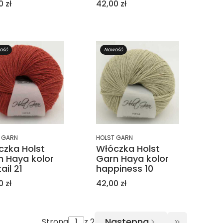
a
Cena
0 zł
42,00 zł
ość
Nowość
 GARN
HOLST GARN
czka Holst
Włóczka Holst
n Haya kolor
Garn Haya kolor
ail 21
happiness 10
a
Cena
0 zł
42,00 zł
Następna
Strona
z 2