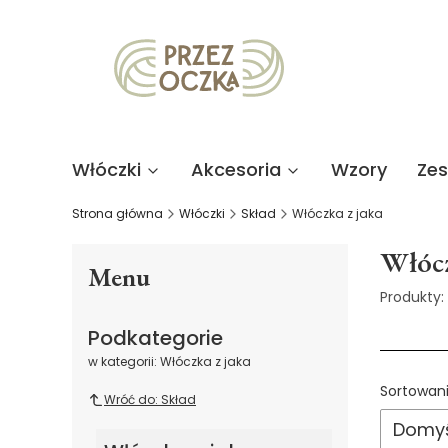
Włóczki
Akcesoria
Wzory
Ze
Strona główna
Włóczki
Skład
Włóczka z jaka
Włócz
Menu
Produkty:
Podkategorie
w kategorii: Włóczka z jaka
List
Sortowani
Wróć do: Skład
Domyś