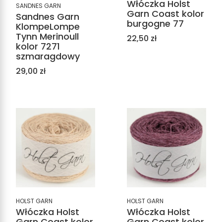
Włóczka Holst
SANDNES GARN
Garn Coast kolor
Sandnes Garn
burgogne 77
KlompeLompe
Tynn Merinoull
Cena
22,50 zł
kolor 7271
szmaragdowy
Cena
29,00 zł
HOLST GARN
HOLST GARN
Włóczka Holst
Włóczka Holst
Garn Coast kolor
Garn Coast kolor