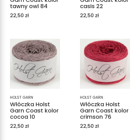
tawny owl 84
casis 22
Cena
Cena
22,50 zł
22,50 zł
HOLST GARN
HOLST GARN
Włóczka Holst
Włóczka Holst
Garn Coast kolor
Garn Coast kolor
cocoa 10
crimson 76
Cena
Cena
22,50 zł
22,50 zł