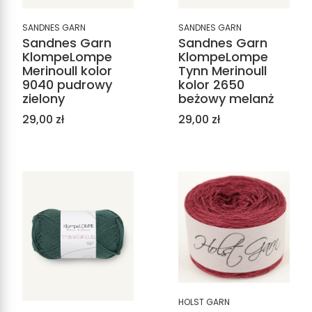
SANDNES GARN
SANDNES GARN
Sandnes Garn
Sandnes Garn
KlompeLompe
KlompeLompe
Merinoull kolor
Tynn Merinoull
9040 pudrowy
kolor 2650
zielony
beżowy melanż
Cena
Cena
29,00 zł
29,00 zł
HOLST GARN