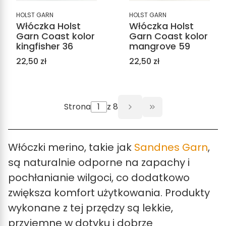
HOLST GARN
HOLST GARN
Włóczka Holst
Włóczka Holst
Garn Coast kolor
Garn Coast kolor
kingfisher 36
mangrove 59
Cena
Cena
22,50 zł
22,50 zł
Strona
z 8
Przejdź do ostat
Włóczki merino, takie jak
Sandnes Garn
,
są naturalnie odporne na zapachy i
pochłanianie wilgoci, co dodatkowo
zwiększa komfort użytkowania. Produkty
wykonane z tej przędzy są lekkie,
przyjemne w dotyku i dobrze