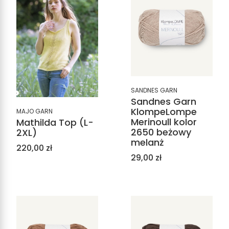
SANDNES GARN
Sandnes Garn
KlompeLompe
MAJO GARN
Merinoull kolor
Mathilda Top (L-
2650 beżowy
2XL)
melanż
Cena
220,00 zł
Cena
29,00 zł