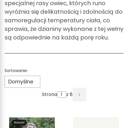
specjalnej rasy owiec, których runo
wyróżnia się delikatnością i zdolnością do
samoregulacji temperatury ciała, co
sprawia, że dzianiny wykonane z tej wełny
są odpowiednie na każdą porę roku.
Lista produktów
Sortowanie:
Domyślne
Strona
z 8
Następne produkt
Nowość