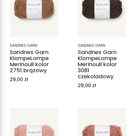
SANDNES GARN
SANDNES GARN
Sandnes Garn
Sandnes Garn
KlompeLompe
KlompeLompe
Merinoull kolor
Merinoull kolor
2751 brązowy
3081
czekoladowy
Cena
29,00 zł
Cena
29,00 zł