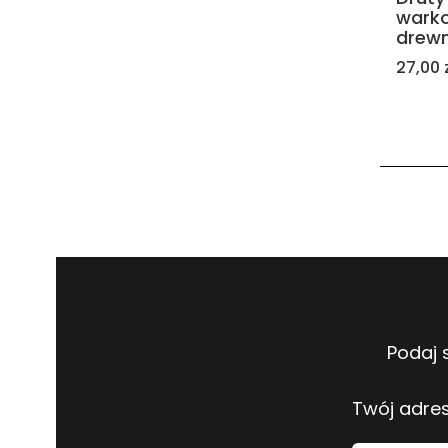
wark
drewn
Cena
27,00 
Podaj 
Twój adres