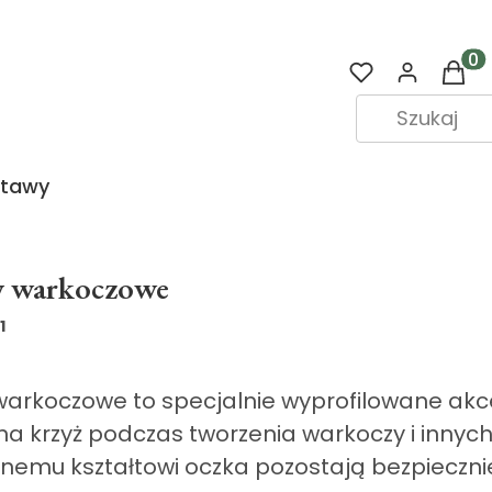
Prod
stawy
y warkoczowe
1
warkoczowe to specjalnie wyprofilowane akce
na krzyż podczas tworzenia warkoczy i innych
emu kształtowi oczka pozostają bezpiecznie 