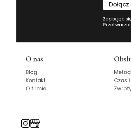
Dołącz 
Zapisując si
Przetwarzan
Linki w stopce
O nas
Obsłu
Blog
Metod
Kontakt
Czas i
O firmie
Zwroty