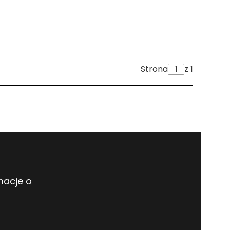
Strona
z 1
macje o