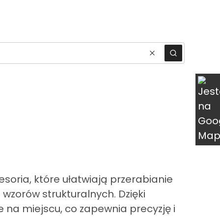
ukty w koszyku: 0. Zobacz szczegóły
Wyczyść
Szukaj
soria, które ułatwiają przerabianie
 wzorów strukturalnych. Dzięki
na miejscu, co zapewnia precyzję i