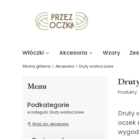
Włóczki
Akcesoria
Wzory
Ze
Strona główna
Akcesoria
Druty warkoczowe
Drut
Menu
Produkty:
Podkategorie
Druty 
w kategorii: Druty warkoczowe
oczek 
Wróć do: Akcesoria
wygodn