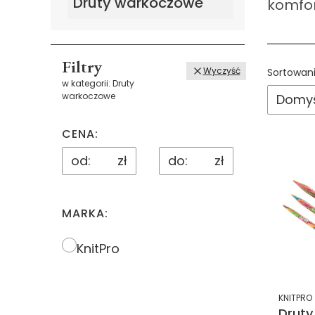
Druty warkoczowe
komfor
Filtry
List
Wyczyść
Sortowani
w kategorii: Druty
warkoczowe
Domyś
CENA:
zł
zł
MARKA:
Marka
KnitPro
KNITPRO
Druty