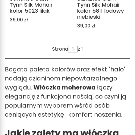
Tynn Silk Mohair
Tynn Silk Mohair
kolor 5023 lilak
kolor 5811 lodowy
niebieski
Cena
39,00 zł
Cena
39,00 zł
Strona
z 1
Bogata paleta kolorów oraz efekt "halo"
nadają dzianinom niepowtarzalnego
wyglądu.
Włóczka moherowa
łączy
elegancję z funkcjonalnością, co czyni ją
popularnym wyborem wśród osób
ceniących estetykę i komfort noszenia.
Jakie zalety ma włóczka