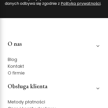
danych odbywa się zgodnie z
Polityką prywatności
.
Linki w stopce
O nas
Blog
Kontakt
O firmie
Obsługa klienta
Metody płatności