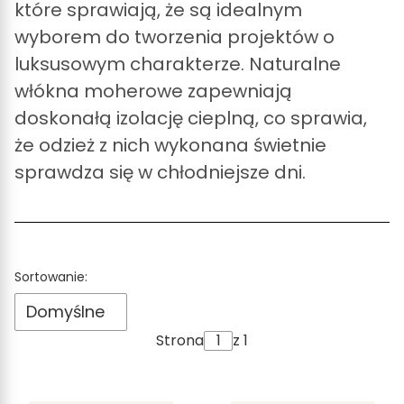
które sprawiają, że są idealnym
wyborem do tworzenia projektów o
luksusowym charakterze. Naturalne
włókna moherowe zapewniają
doskonałą izolację cieplną, co sprawia,
że odzież z nich wykonana świetnie
sprawdza się w chłodniejsze dni.
Lista produktów
Sortowanie:
Domyślne
Strona
z 1