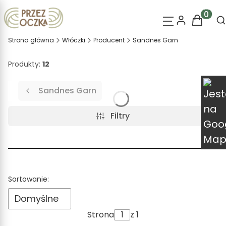
O
Produk
Strona główna
Włóczki
Producent
Sandnes Garn
Produkty:
12
Sandnes Garn
Filtry
Lista produktów
Sortowanie:
Domyślne
Strona
z 1