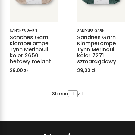
SANDNES GARN
SANDNES GARN
Sandnes Garn
Sandnes Garn
KlompeLompe
KlompeLompe
Tynn Merinoull
Tynn Merinoull
kolor 2650
kolor 7271
beżowy melanż
szmaragdowy
Cena
Cena
29,00 zł
29,00 zł
Strona
z 1