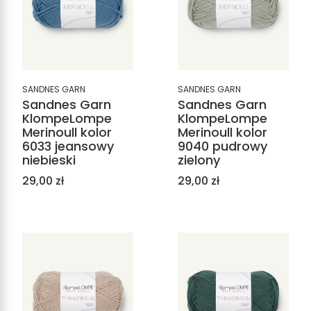
SANDNES GARN
SANDNES GARN
Sandnes Garn
Sandnes Garn
KlompeLompe
KlompeLompe
Merinoull kolor
Merinoull kolor
6033 jeansowy
9040 pudrowy
niebieski
zielony
Cena
Cena
29,00 zł
29,00 zł