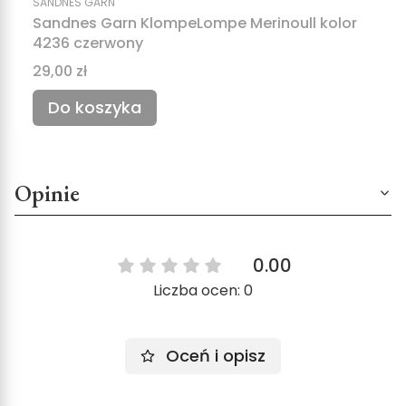
SANDNES GARN
Sandnes Garn KlompeLompe Merinoull kolor
4236 czerwony
Cena
29,00 zł
Do koszyka
Opinie
0.00
Liczba ocen: 0
Oceń i opisz