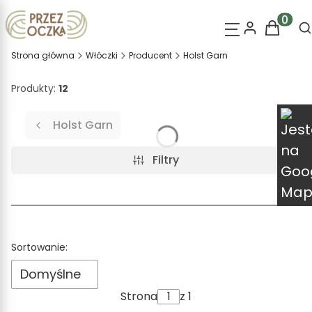
O
Produk
Strona główna
Włóczki
Producent
Holst Garn
Produkty:
12
Holst Garn
Filtry
Lista produktów
Sortowanie:
Domyślne
Strona
z 1