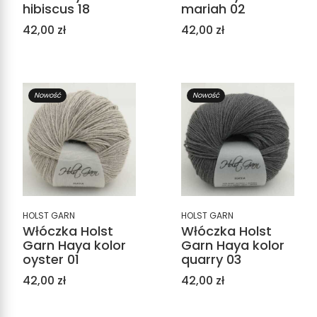
hibiscus 18
mariah 02
Cena
Cena
42,00 zł
42,00 zł
Nowość
Nowość
HOLST GARN
HOLST GARN
Włóczka Holst
Włóczka Holst
Garn Haya kolor
Garn Haya kolor
oyster 01
quarry 03
Cena
Cena
42,00 zł
42,00 zł