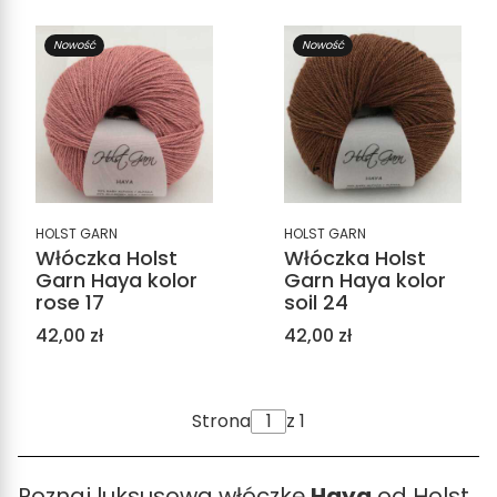
Nowość
Nowość
HOLST GARN
HOLST GARN
Włóczka Holst
Włóczka Holst
Garn Haya kolor
Garn Haya kolor
rose 17
soil 24
Cena
Cena
42,00 zł
42,00 zł
Strona
z 1
Poznaj luksusową włóczkę
Haya
od
Holst