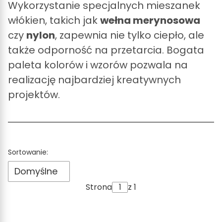
Wykorzystanie specjalnych mieszanek
włókien, takich jak
wełna merynosowa
czy
nylon
, zapewnia nie tylko ciepło, ale
także odporność na przetarcia. Bogata
paleta kolorów i wzorów pozwala na
realizację najbardziej kreatywnych
projektów.
Lista produktów
Sortowanie:
Domyślne
Strona
z 1