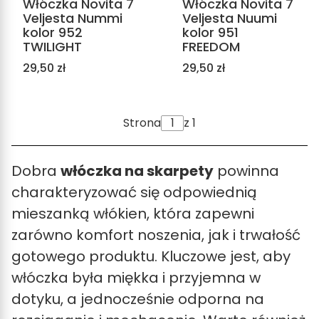
Włóczka Novita 7
Włóczka Novita 7
Veljesta Nummi
Veljesta Nuumi
kolor 952
kolor 951
TWILIGHT
FREEDOM
Cena
Cena
29,50 zł
29,50 zł
Strona
z 1
Dobra
włóczka na skarpety
powinna
charakteryzować się odpowiednią
mieszanką włókien, która zapewni
zarówno komfort noszenia, jak i trwałość
gotowego produktu. Kluczowe jest, aby
włóczka była miękka i przyjemna w
dotyku, a jednocześnie odporna na