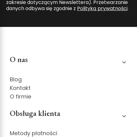
zakresie dotyczącym Newslettera). Przetwarzanie
danych odbywa się zgodnie z
Polityką prywatności
.
Linki w stopce
O nas
Blog
Kontakt
O firmie
Obsługa klienta
Metody płatności