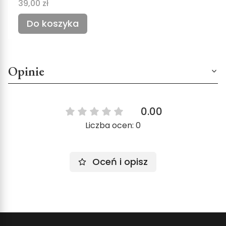
Cena
39,00 zł
Do koszyka
Opinie
0.00
Liczba ocen: 0
Oceń i opisz