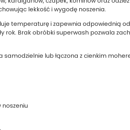
, kardiganów, czapek, kominów oraz odzieży d
achowując lekkość i wygodę noszenia.
luje temperaturę i zapewnia odpowiednią o
ły rok. Brak obróbki superwash pozwala zach
 samodzielnie lub łączona z cienkim mohere
w noszeniu