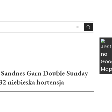
ukty w koszyku: 0. Zobacz szczegóły
Wyczyść
Szukaj
 Sandnes Garn Double Sunday
32 niebieska hortensja