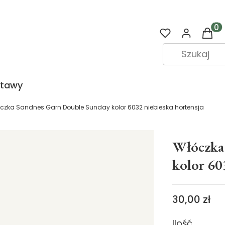
Prod
stawy
czka Sandnes Garn Double Sunday kolor 6032 niebieska hortensja
Włóczka
kolor 60
Cena
30,00 zł
Ilość