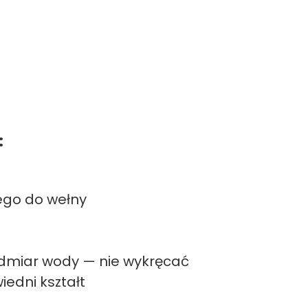
:
ego do wełny
admiar wody — nie wykręcać
edni kształt