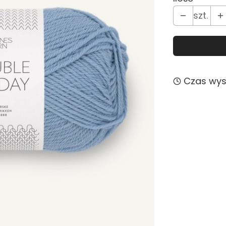
szt.
Czas wysy