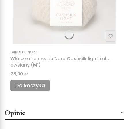
LAINES DU NORD
Włóczka Laines du Nord Cashsilk light kolor
owsiany (M1)
Cena
28,00 zł
Do koszyka
Opinie