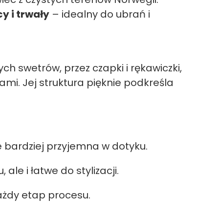
y i trwały
– idealny do ubrań i
h swetrów, przez czapki i rękawiczki,
mi. Jej struktura pięknie podkreśla
e bardziej przyjemna w dotyku.
le i łatwe do stylizacji.
ażdy etap procesu.