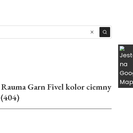
ukty w koszyku: 0. Zobacz szczegóły
Wyczyść
Szukaj
Rauma Garn Fivel kolor ciemny
(404)