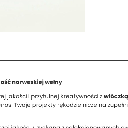
ość norweskiej wełny
jakości i przytulnej kreatywności z
włóczką
osi Twoje projekty rękodzielnicze na zupełn
zej jakości, uzyskana z selekcjonowanych ow