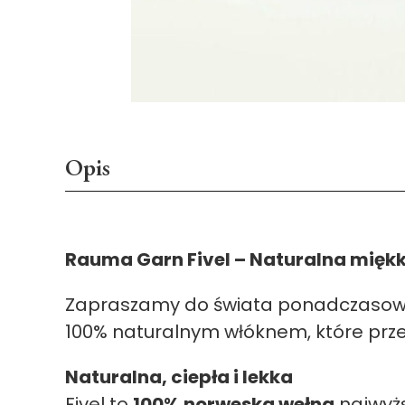
Opis
Rauma Garn Fivel – Naturalna miękk
Zapraszamy do świata ponadczasowej 
100% naturalnym włóknem, które przen
Naturalna, ciepła i lekka
Fivel to
100% norweska wełna
najwyżs