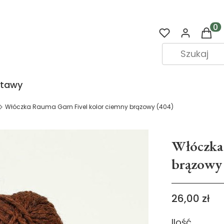
Prod
stawy
Włóczka Rauma Garn Fivel kolor ciemny brązowy (404)
Włóczka 
brązowy 
Cena
26,00 zł
Ilość