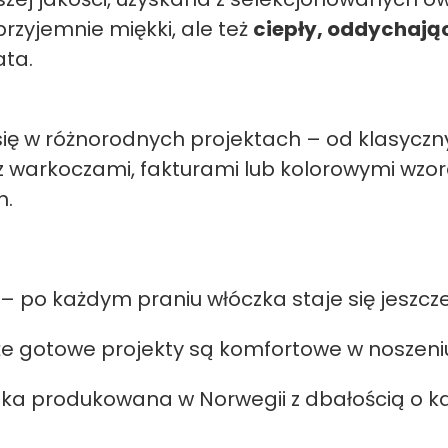
 przyjemnie miękki, ale też
ciepły, oddychając
ata.
ię w różnorodnych projektach – od klasycznyc
warkoczami, fakturami lub kolorowymi wzora
h.
– po każdym praniu włóczka staje się jeszcz
e gotowe projekty są komfortowe w noszeniu, a
ka produkowana w Norwegii z dbałością o k