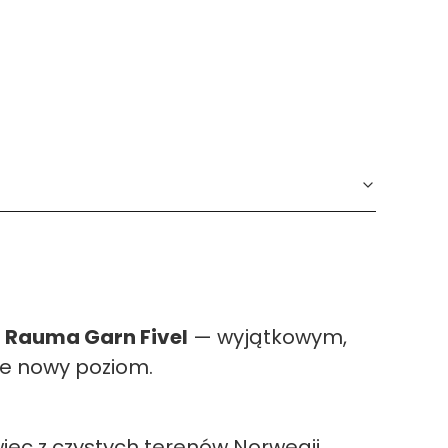
 Rauma Garn Fivel
— wyjątkowym,
ie nowy poziom.
iec z czystych terenów Norwegii.