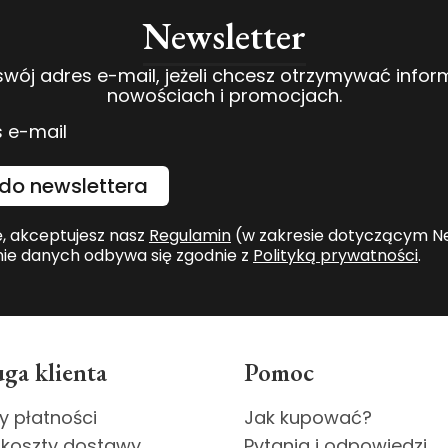
Newsletter
swój adres e-mail, jeżeli chcesz otrzymywać infor
nowościach i promocjach.
 e-mail
do newslettera
ę, akceptujesz nasz
Regulamin
(w zakresie dotyczącym Ne
ie danych odbywa się zgodnie z
Polityką prywatności
.
ga klienta
Pomoc
y płatności
Jak kupować?
 koszty dostawy
Pytania i odpowiedzi