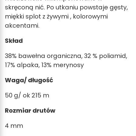
skręconą nić. Po utkaniu powstaje gęsty,
miękki splot z żywymi , kolorowymi
akcentami.
Skład
38% bawełna organiczna, 32 % poliamid,
17% alpaka, 13% merynosy
Waga/ długość
50 g/ ok 215 m
Rozmiar drutów
4 mm